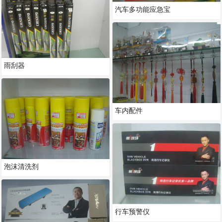
汽车多功能应急宝
雨刮器
车内配件
泡沫清洗剂
行车预警仪