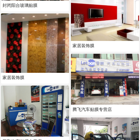
封闭阳台玻璃贴膜
家居装饰膜
家居装饰膜
腾飞汽车贴膜专营店